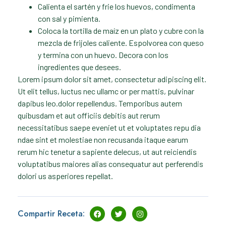
Calienta el sartén y frie los huevos, condimenta
con sal y pimienta.
Coloca la tortilla de maíz en un plato y cubre con la
mezcla de frijoles caliente. Espolvorea con queso
y termina con un huevo. Decora con los
ingredientes que desees.
Lorem ipsum dolor sit amet, consectetur adipiscing elit.
Ut elit tellus, luctus nec ullamc or per mattis, pulvinar
dapibus leo.dolor repellendus. Temporibus autem
quibusdam et aut officiis debitis aut rerum
necessitatibus saepe eveniet ut et voluptates repu dia
ndae sint et molestiae non recusanda itaque earum
rerum hic tenetur a sapiente delecus, ut aut reiciendis
voluptatibus maiores alias consequatur aut perferendis
dolori us asperiores repellat.
Compartir Receta: