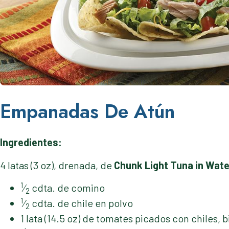
Empanadas De Atún
Ingredientes:
4 latas (3 oz), drenada, de
Chunk Light Tuna in Wate
1
⁄
cdta. de comino
2
1
⁄
cdta. de chile en polvo
2
1 lata (14.5 oz) de tomates picados con chiles, 