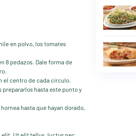
o
hile en polvo, los tomates
 en 8 pedazos. Dale forma de
ro.
 el centro de cada círculo.
s prepararlos hasta este punto y
 hornea hasta que hayan dorado,
it. Ut elit tellus, luctus nec