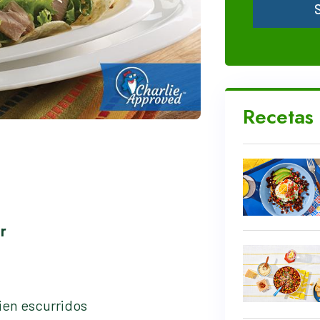
Recetas
r
bien escurridos