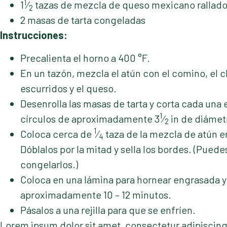
1
1
⁄
tazas de mezcla de queso mexicano rallad
2
2 masas de tarta congeladas
Instrucciones:
Precalienta el horno a 400 °F.
En un tazón, mezcla el atún con el comino, el c
escurridos y el queso.
Desenrolla las masas de tarta y corta cada una
1
círculos de aproximadamente 3
⁄
in de diámet
2
1
Coloca cerca de
⁄
taza de la mezcla de atún en
4
Dóblalos por la mitad y sella los bordes. (Puede
congelarlos.)
Coloca en una lámina para hornear engrasada y
aproximadamente 10 – 12 minutos.
Pásalos a una rejilla para que se enfríen.
Lorem ipsum dolor sit amet, consectetur adipiscing el