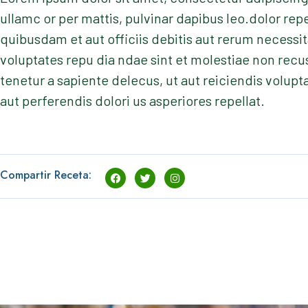
ullamc or per mattis, pulvinar dapibus leo.dolor r
quibusdam et aut officiis debitis aut rerum necessit
voluptates repu dia ndae sint et molestiae non rec
tenetur a sapiente delecus, ut aut reiciendis volup
aut perferendis dolori us asperiores repellat.
Compartir Receta: