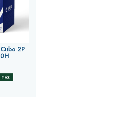
u Cubo 2P
00H
 MÁS