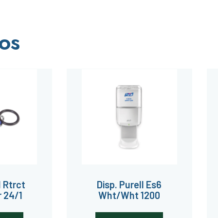
os
l Rtrct
Disp. Purell Es6
r 24/1
Wht/Wht 1200