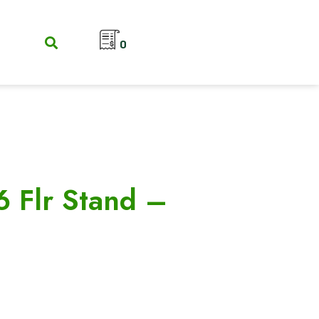
0
s6 Flr Stand –