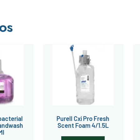
os
bacterial
Purell Cxi Pro Fresh
andwash
Scent Foam 4/1.5L
Ml