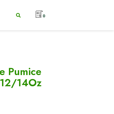
0
e Pumice
 12/14Oz