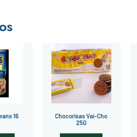
os
eans 16
Chocorisas Vai-Cho
25G